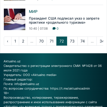
МИР
Президент США подписал указ о запрете
практики «родильного туризма»
10:40 | 07.08
0
‹
1
2
...
70
71
72
73
74
...
346
Aktualno.uz
Свидетельство о регистрации электронного СМИ: №1428 от 06
июля 2021 года
Учредитель: ООО «Aktualno media»
Главный редактор:
Почта:
info@aktualno.uz
По вопросам сотрудничества:
https://t.me/aktualnoadmin
18+
Воспроизводство, копирование, тиражирование,
распространение и иное использование информации с сайта
«Aktualno.uz» возможно только с предварительного разрешения