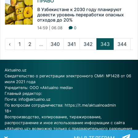
ПРАВО
В Узбекистане к 2030 году планируют
довести уровень переработки опасных
отходов до 20%
14:59 | 06.08
0
‹
1
2
...
340
341
342
343
344
3
Aktualno.uz
Свидетельство о регистрации электронного СМИ: №1428 от 06
июля 2021 года
Учредитель: ООО «Aktualno media»
Главный редактор:
Почта:
info@aktualno.uz
По вопросам сотрудничества:
https://t.me/aktualnoadmin
18+
Воспроизводство, копирование, тиражирование,
распространение и иное использование информации с сайта
«Aktualno.uz» возможно только с предварительного разрешения
редакции.