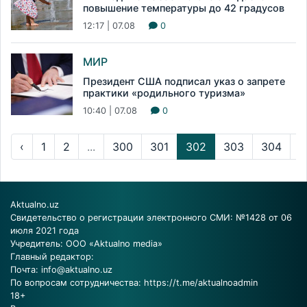
повышение температуры до 42 градусов
12:17 | 07.08
0
МИР
Президент США подписал указ о запрете
практики «родильного туризма»
10:40 | 07.08
0
‹
1
2
...
300
301
302
303
304
...
Aktualno.uz
Свидетельство о регистрации электронного СМИ: №1428 от 06
июля 2021 года
Учредитель: ООО «Aktualno media»
Главный редактор:
Почта:
info@aktualno.uz
По вопросам сотрудничества:
https://t.me/aktualnoadmin
18+