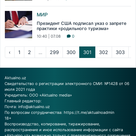
МИР
Президент США подписал указ о запрете
практики «родильного туризма»
10:40 | 07.08
0
‹
1
2
...
299
300
301
302
303
...
Aktualno.uz
Свидетельство о регистрации электронного СМИ: №1428 от 06
июля 2021 года
Учредитель: ООО «Aktualno media»
Главный редактор:
Почта:
info@aktualno.uz
По вопросам сотрудничества:
https://t.me/aktualnoadmin
18+
Воспроизводство, копирование, тиражирование,
распространение и иное использование информации с сайта
«Aktualno.uz» возможно только с предварительного разрешения