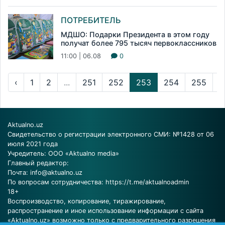
ПОТРЕБИТЕЛЬ
МДШО: Подарки Президента в этом году
получат более 795 тысяч первоклассников
11:00 | 06.08
0
‹
1
2
...
251
252
253
254
255
...
Aktualno.uz
Свидетельство о регистрации электронного СМИ: №1428 от 06
июля 2021 года
Учредитель: ООО «Aktualno media»
Главный редактор:
Почта:
info@aktualno.uz
По вопросам сотрудничества:
https://t.me/aktualnoadmin
18+
Воспроизводство, копирование, тиражирование,
распространение и иное использование информации с сайта
«Aktualno.uz» возможно только с предварительного разрешения