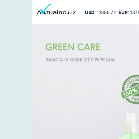
USD:
11886.72
EUR:
1371