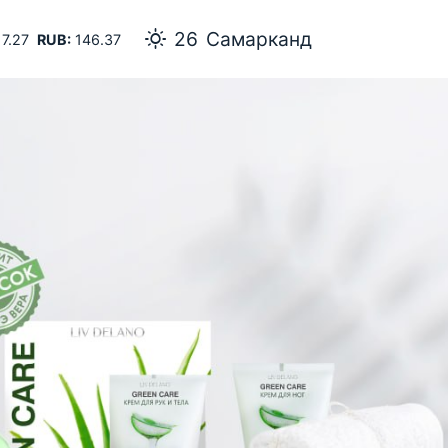
26
Самарканд
7.27
RUB:
146.37