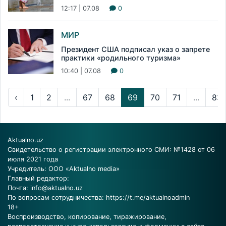
12:17 | 07.08
0
МИР
Президент США подписал указ о запрете
практики «родильного туризма»
10:40 | 07.08
0
‹
1
2
...
67
68
69
70
71
...
83
Aktualno.uz
Свидетельство о регистрации электронного СМИ: №1428 от 06
июля 2021 года
Учредитель: ООО «Aktualno media»
Главный редактор:
Почта:
info@aktualno.uz
По вопросам сотрудничества:
https://t.me/aktualnoadmin
18+
Воспроизводство, копирование, тиражирование,