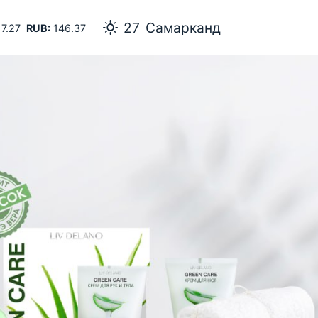
27
Самарканд
7.27
RUB:
146.37