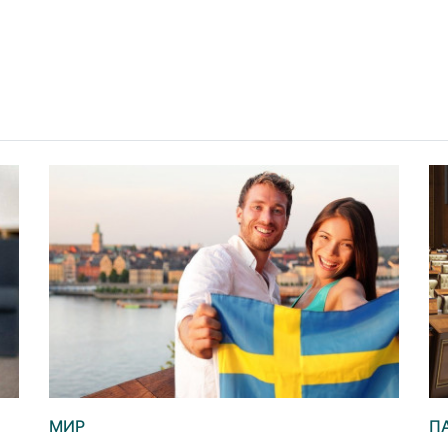
МИР
П