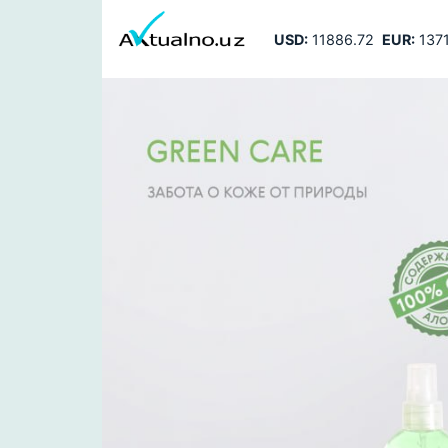
USD:
11886.72
EUR:
1371