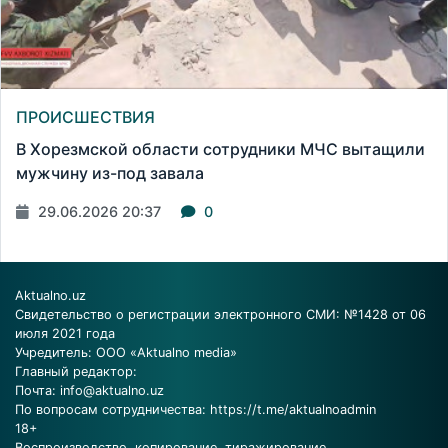
ПРОИСШЕСТВИЯ
В Хорезмской области сотрудники МЧС вытащили
мужчину из-под завала
29.06.2026 20:37
0
Aktualno.uz
Свидетельство о регистрации электронного СМИ: №1428 от 06
июля 2021 года
Учредитель: ООО «Aktualno media»
Главный редактор:
Почта:
info@aktualno.uz
По вопросам сотрудничества:
https://t.me/aktualnoadmin
18+
Воспроизводство, копирование, тиражирование,