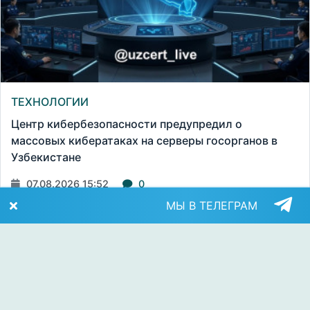
ТЕХНОЛОГИИ
Центр кибербезопасности предупредил о
массовых кибератаках на серверы госорганов в
Узбекистане
07.08.2026 15:52
0
МЫ В ТЕЛЕГРАМ
Aktualno.uz
Свидетельство о регистрации электронного СМИ: №1428 от 06
июля 2021 года
Учредитель: ООО «Aktualno media»
Главный редактор:
Почта:
info@aktualno.uz