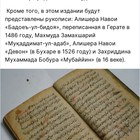
Кроме того, в этом издании будут
представлены рукописи: Алишера Навои
«Бадоеъ-ул-бидоя», переписанная в Герате в
1486 году, Махмуда Замахшарий
«Муқаддимат-ул-адаб», Алишера Навои
«Девон» (в Бухаре в 1526 году) и Захриддина
Мухаммада Бобура «Мубаййин» (в 16 веке).