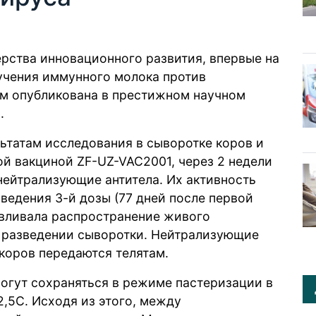
ства инновационного развития, впервые на
учения иммунного молока против
ом опубликована в престижном научном
).
льтатам исследования в сыворотке коров и
й вакциной ZF-UZ-VAC2001, через 2 недели
нейтрализующие антитела. Их активность
введения 3-й дозы (77 дней после первой
авливала распространение живого
 разведении сыворотки. Нейтрализующие
 коров передаются телятам.
огут сохраняться в режиме пастеризации в
2,5С. Исходя из этого, между