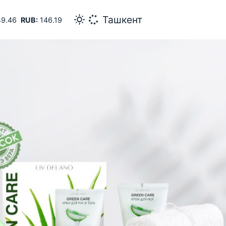
24
Самарканд
9.46
RUB:
146.19