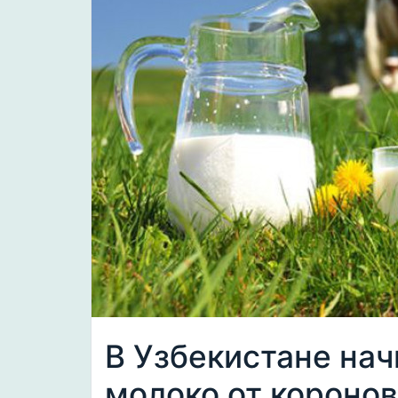
В Узбекистане нач
молоко от короно