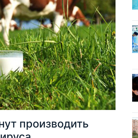
нут производить
вируса