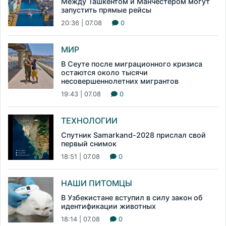
Между Ташкентом и Манчестером могут
запустить прямые рейсы
20:36 | 07.08
0
МИР
В Сеуте после миграционного кризиса
остаются около тысячи
несовершеннолетних мигрантов
19:43 | 07.08
0
ТЕХНОЛОГИИ
Спутник Samarkand-2028 прислал свой
первый снимок
18:51 | 07.08
0
НАШИ ПИТОМЦЫ
В Узбекистане вступил в силу закон об
идентификации животных
18:14 | 07.08
0