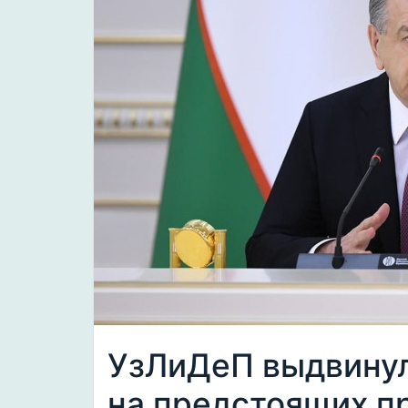
УзЛиДеП выдвинул
на предстоящих п