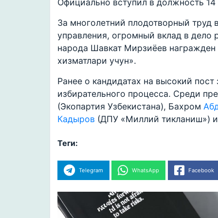
Официально вступил в должность 14 
За многолетний плодотворный труд в
управления, огромный вклад в дело 
народа Шавкат Мирзиёев награжден
хизматлари учун».
Ранее о кандидатах на высокий пост
избирательного процесса. Среди пр
(Экопартия Узбекистана), Бахром
Аб
Кадыров
(ДПУ «Миллий тикланиш») 
Теги:
Telegram
WhatsApp
Facebook