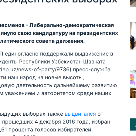
несменов - Либерально-демократическая
инуло свою кандидатуру на президентских
литического совета движения.
еП единогласно поддержали выдвижение в
иденты Республики Узбекистан Шавката
idep.uz/news-of-party/9736) пресс-служба
сти наш народ на новые высоты,
довую деятельность дальнейшему развитию
м уважением и авторитетом среди наших
дыдущих выборах также
выдвигался
от
 прошедших 4 декабря 2016 года, избран
,61 процента голосов избирателей.