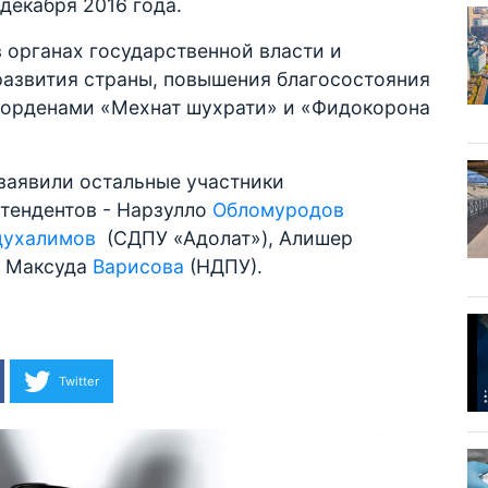
декабря 2016 года.
 органах государственной власти и
развития страны, повышения благосостояния
 орденами «Мехнат шухрати» и «Фидокорона
 заявили остальные участники
етендентов - Нарзулло
Обломуродов
духалимов
(СДПУ «Адолат»), Алишер
и Максуда
Варисова
(НДПУ).
Twitter