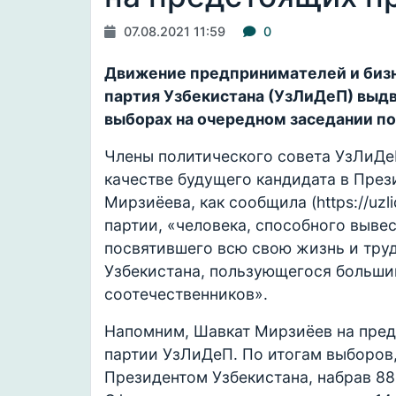
07.08.2021 11:59
0
Движение предпринимателей и биз
партия Узбекистана (УзЛиДеП) выдв
выборах на очередном заседании по
Члены политического совета УзЛиД
качестве будущего кандидата в През
Мирзиёева, как сообщила (https://uzl
партии, «человека, способного выве
посвятившего всю свою жизнь и тру
Узбекистана, пользующегося больши
соотечественников».
Напомним, Шавкат Мирзиёев на пре
партии УзЛиДеП. По итогам выборов,
Президентом Узбекистана, набрав 88