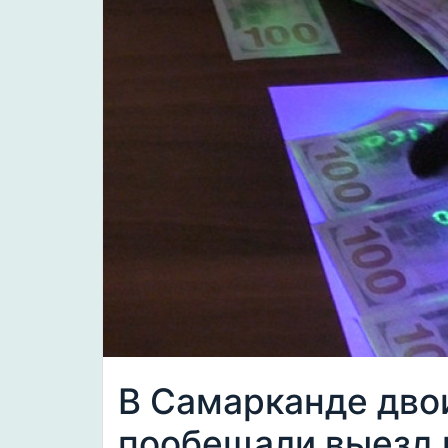
В Самарканде дво
пообещали выезд 