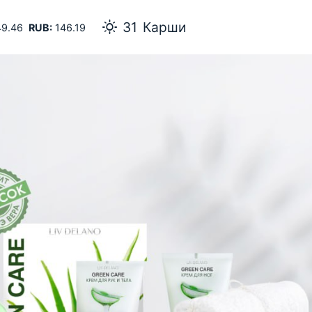
31
Карши
9.46
RUB:
146.19