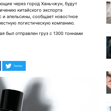
ующие через город Ханьчжун, будут
ичению китайского экспорта
с и апельсины,
сообщает
новостное
 местную логистическую компанию.
тая был
отправлен
груз с 1300 тоннами
Twitter