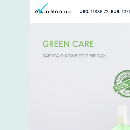
USD:
11886.72
EUR:
1371