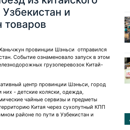
 Узбекистан и
н товаров
а Ханьчжун провинции Шэньси отправился
хстан. Событие ознаменовало запуск в этом
елезнодорожных грузоперевозок Китай-
ативный центр провинции Шэньси, город
и них - детские коляски, одежда,
мические чайные сервизы и предметы
 территорию Китая через сухопутный КПП
мном районе по пути в Узбекистан и