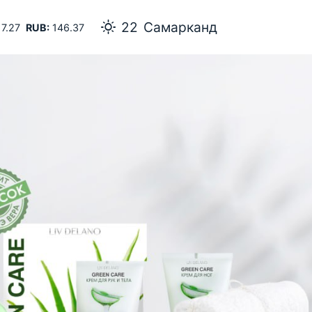
22
Самарканд
7.27
RUB:
146.37