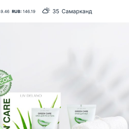
35
Самарканд
9.46
RUB:
146.19