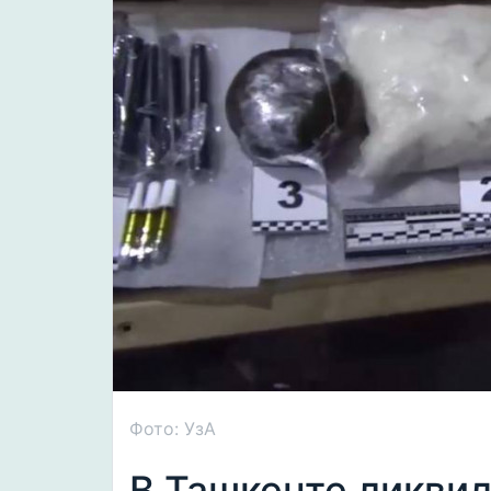
Фото: УзА
В Ташкенте ликви