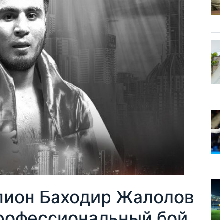
пион Баходир Жалолов
профессиональный бой