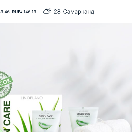
28
Самарканд
9.46
RUB:
146.19