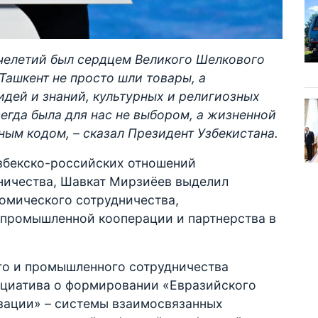
ячелетий был сердцем Великого Шелкового
Ташкент не просто шли товары, а
дей и знаний, культурных и религиозных
егда была для нас не выбором, а жизненной
ым кодом, – сказал Президент Узбекистана.
збекско-российских отношений
зничества, Шавкат Мирзиёев выделил
омического сотрудничества,
промышленной кооперации и партнерства в
го и промышленного сотрудничества
ициатива о формировании «Евразийского
зации» – системы взаимосвязанных