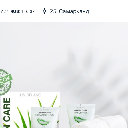
25
Самарканд
7.27
RUB:
146.37