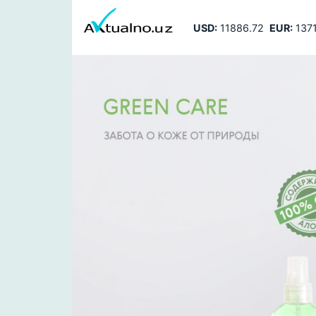
USD:
11886.72
EUR:
1371