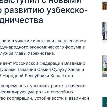
 развитию узбекско-
удничества
принял участие и выступил на пленарном
ждународного экономического форума в
лужба главы Узбекистана.
зидент Российской Федерации Владимир
публики Танзания Самия Сулуху Хасан и
й Народной Республики Хань Чжэн.
в современных условиях растет значение
онсолидирующую роль и способных
тво кооперации, устойчивости и взаимной