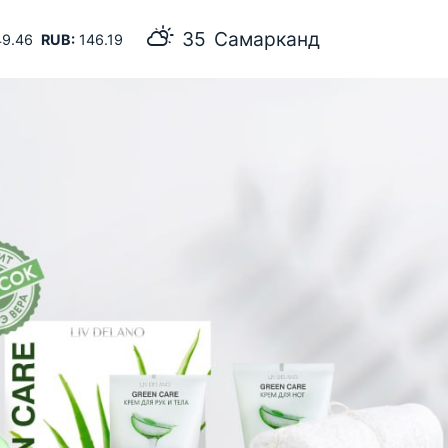
35
Самарканд
9.46
RUB:
146.19