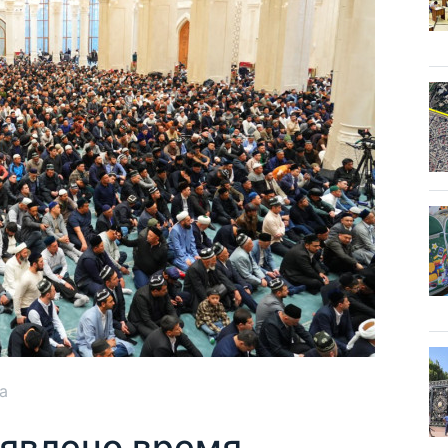
а
ъявлено время