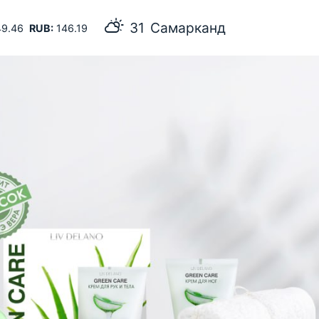
31
Самарканд
9.46
RUB:
146.19