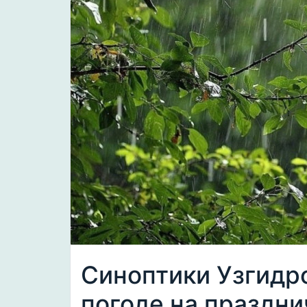
Синоптики Узгидр
погоде на праздн