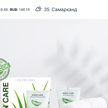
35
Самарканд
9.46
RUB:
146.19