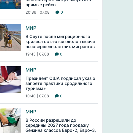
прямые рейсы
20:36 | 07.08
0
МИР
В Сеуте после миграционного
кризиса остаются около тысячи
несовершеннолетних мигрантов
19:43 | 07.08
0
МИР
Президент США подписал указ о
запрете практики «родильного
туризма»
10:40 | 07.08
0
МИР
В России разрешили до
середины 2027 года продажу
бензина классов Евро-2, Евро-3,