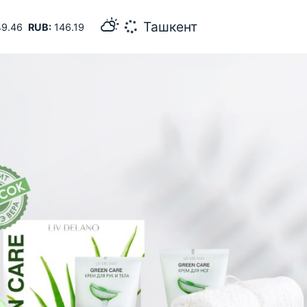
34
Самарканд
9.46
RUB:
146.19