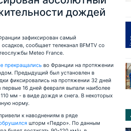
жительности дождей
 Франции зафиксирован самый
осадков, сообщает телеканал BFMTV со
теослужбы Meteo France.
не прекращались
во Франции на протяжении
ордом. Предыдущий был установлен в
адки фиксировались на протяжении 32 дней
в первые 16 дней февраля выпали наиболее
 110 мм - в виде дождя и снега. В некоторых
чную норму.
привели к наводнениям в ряде
обрушился
шторм «Педро». По данным
а будет достигать 90-120 км/ч, в