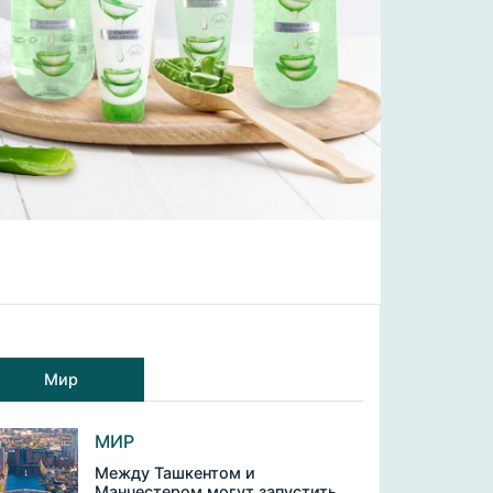
Мир
МИР
Между Ташкентом и
Манчестером могут запустить