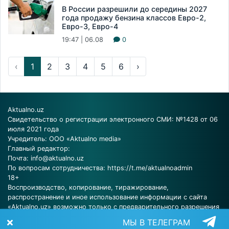
В России разрешили до середины 2027
года продажу бензина классов Евро-2,
Евро-3, Евро-4
19:47 | 06.08
0
‹
1
2
3
4
5
6
›
Aktualno.uz
Свидетельство о регистрации электронного СМИ: №1428 от 06
июля 2021 года
Учредитель: ООО «Aktualno media»
Главный редактор:
Почта:
info@aktualno.uz
По вопросам сотрудничества:
https://t.me/aktualnoadmin
18+
Воспроизводство, копирование, тиражирование,
распространение и иное использование информации с сайта
«Aktualno.uz» возможно только с предварительного разрешения
редакции.
МЫ В ТЕЛЕГРАМ