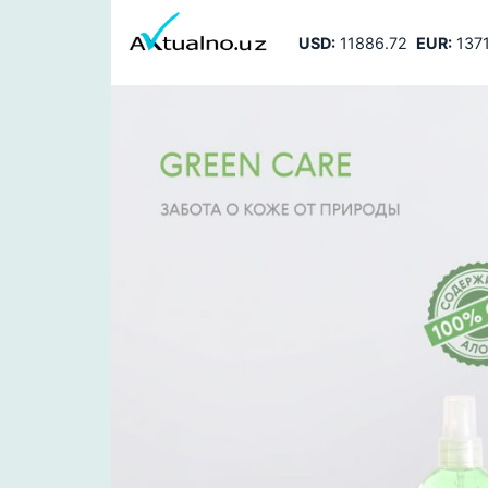
USD:
11886.72
EUR:
1371