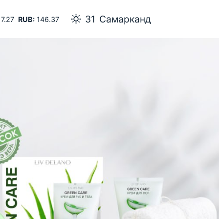
31
Самарканд
7.27
RUB:
146.37