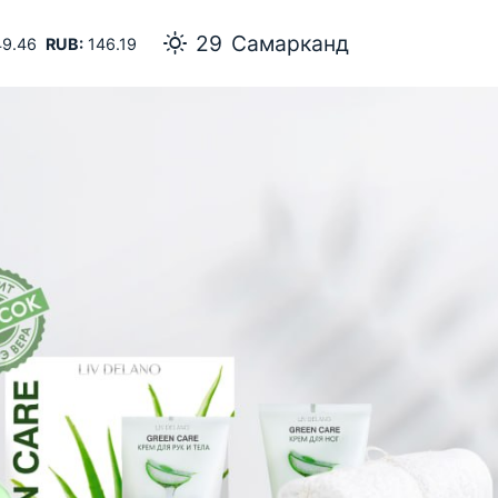
29
Самарканд
9.46
RUB:
146.19