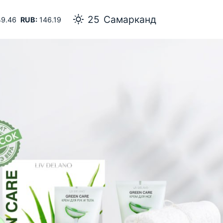
25
Самарканд
9.46
RUB:
146.19