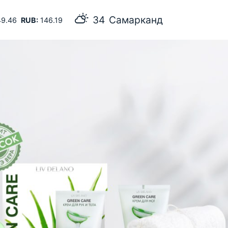
34
Самарканд
9.46
RUB:
146.19