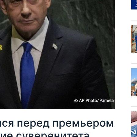
лся перед премьером
ние суверенитета