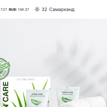
32
Самарканд
7.27
RUB:
146.37