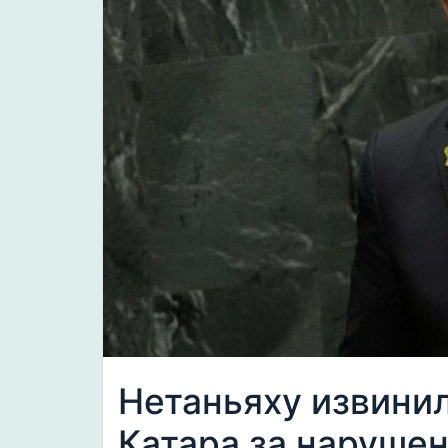
Нетаньяху извини
Катара за наруше