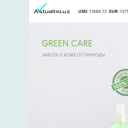
USD:
11886.72
EUR:
1371