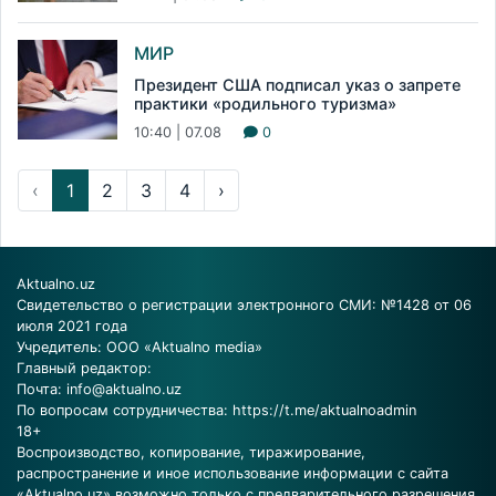
МИР
Президент США подписал указ о запрете
практики «родильного туризма»
10:40 | 07.08
0
‹
1
2
3
4
›
Aktualno.uz
Свидетельство о регистрации электронного СМИ: №1428 от 06
июля 2021 года
Учредитель: ООО «Aktualno media»
Главный редактор:
Почта:
info@aktualno.uz
По вопросам сотрудничества:
https://t.me/aktualnoadmin
18+
Воспроизводство, копирование, тиражирование,
распространение и иное использование информации с сайта
«Aktualno.uz» возможно только с предварительного разрешения