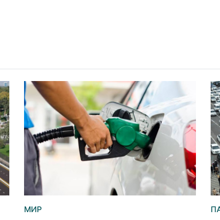
МИР
П