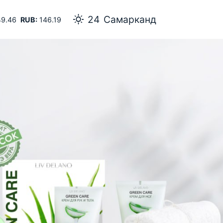
24
Самарканд
9.46
RUB:
146.19