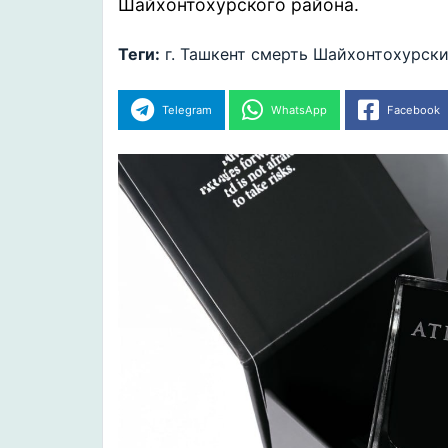
Шайхонтохурского района.
Теги:
г. Ташкент
смерть
Шайхонтохурски
Telegram
WhatsApp
Facebook