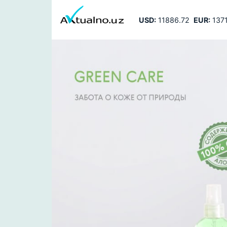
USD:
11886.72
EUR:
1371