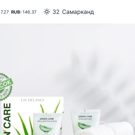
32
Самарканд
7.27
RUB:
146.37