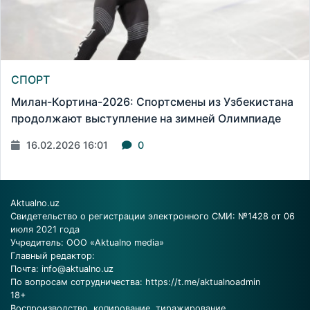
СПОРТ
Милан-Кортина-2026: Спортсмены из Узбекистана
продолжают выступление на зимней Олимпиаде
16.02.2026 16:01
0
Aktualno.uz
Свидетельство о регистрации электронного СМИ: №1428 от 06
июля 2021 года
Учредитель: ООО «Aktualno media»
Главный редактор:
Почта:
info@aktualno.uz
По вопросам сотрудничества:
https://t.me/aktualnoadmin
18+
Воспроизводство, копирование, тиражирование,