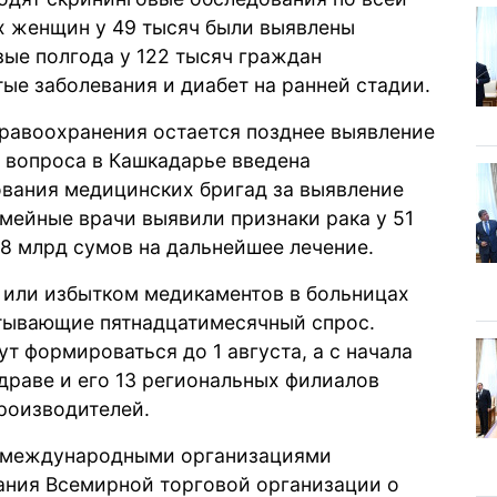
ых женщин у 49 тысяч были выявлены
вые полгода у 122 тысяч граждан
е заболевания и диабет на ранней стадии.
дравоохранения остается позднее выявление
 вопроса в Кашкадарье введена
вания медицинских бригад за выявление
емейные врачи выявили признаки рака у 51
 8 млрд сумов на дальнейшее лечение.
й или избытком медикаментов в больницах
итывающие пятнадцатимесячный спрос.
т формироваться до 1 августа, а с начала
драве и его 13 региональных филиалов
производителей.
с международными организациями
ния Всемирной торговой организации о