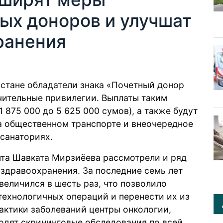
ых доноров и улучшат
ранения
истане обладатели знака «Почетный донор
чительные привилегии. Выплаты таким
1 875 000 до 5 625 000 сумов), а также будут
а общественном транспорте и внеочередное
 санаториях.
та Шавката Мирзиёева рассмотрели и ряд
здравоохранения. За последние семь лет
еличился в шесть раз, что позволило
ехнологичных операций и перенести их из
актики заболеваний центры онкологии,
одят скрининговые обследования по всей