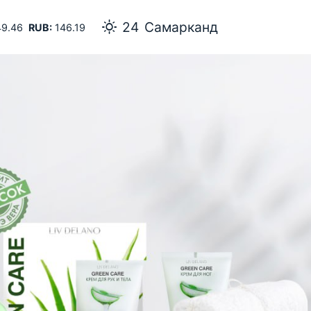
24
Самарканд
9.46
RUB:
146.19