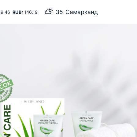
35
Самарканд
9.46
RUB:
146.19