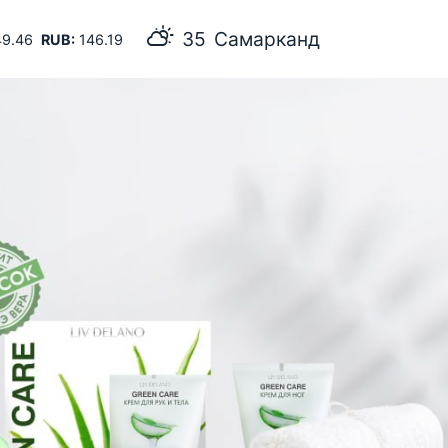
35
Самарканд
9.46
RUB:
146.19