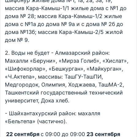
Шифонур жилые дома №1, 1а, 2а, 3а, 19;
массив Кара-Камыш-1/1 жилые дома с №1 до
дома № 28; массив Кара-Камыш-1/2 жилые
дома с №1а до дома № 9а и с дома № 2б до
дома №13б; массив Кара-Камыш-2/5 жилой
дом № 9.
2. Воды не будет - Алмазарский район:
Махалли «Беруни», «Мирза Голиб», «Хислат»,
«Шифокорлар», «Бешкурган», «Майкурган»,
«Ч.Актепа», массивы: ТашГУ-ТашПИ,
Медгородок, Олимпия, Ходжаева, ТашМА-2,
Ташкентский государственный технический
университет, Дока хлеб.
- Шайхантахурский район: махалля
«Бельтепа» (частично).
22 сентября
с 09:00 до 09:00
23 сентября