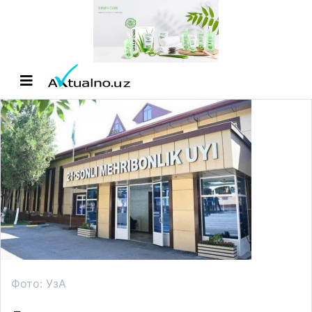
Фото: УзА