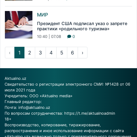
МИР
Президент США подписал указ о запрете
практики «родильного туризма»
10:40 | 07.08
0
‹
1
2
3
4
5
6
›
Aktualno.uz
Свидетельство о регистрации электронного СМИ: №1428 от 06
июля 2021 года
Учредитель: ООО «Aktualno media»
Главный редактор:
Почта:
info@aktualno.uz
По вопросам сотрудничества:
https://t.me/aktualnoadmin
18+
Воспроизводство, копирование, тиражирование,
распространение и иное использование информации с сайта
«Aktualno.uz» возможно только с предварительного разрешения