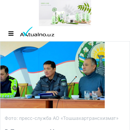
Фото: пресс-служба АО «Тошшахартрансхизмат»