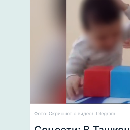
Фото: Скриншот с видео/ Telegram
Соцсети: В Ташке