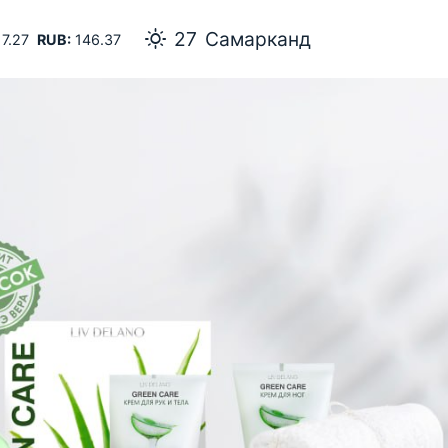
27
Самарканд
7.27
RUB:
146.37