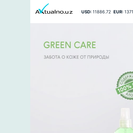
USD:
11886.72
EUR:
1371