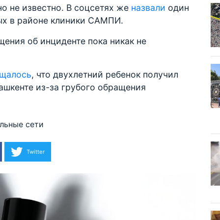
но не известно. В соцсетях же
назвали
один
ых в районе клиники САМПИ.
ения об инциденте пока никак не
щалось
, что двухлетний ребенок получил
ашкенте из-за грубого обращения
льные сети
Twitter