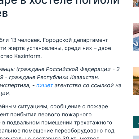
ев
бли 13 человек. Городской департамент
ти жертв установлены, среди них – двое
ство Kazinform.
ранцы (граждане Российской Федерации - 2
 9 - граждане Республики Казахстан.
экспертиза, -
пишет
агентство со ссылкой на
ции.
айным ситуациям, сообщение о пожаре
мент прибытия первого пожарного
е в подвальном помещении трехэтажного
двальное помещение переоборудовано под
арительно составила 30 кв. метров.