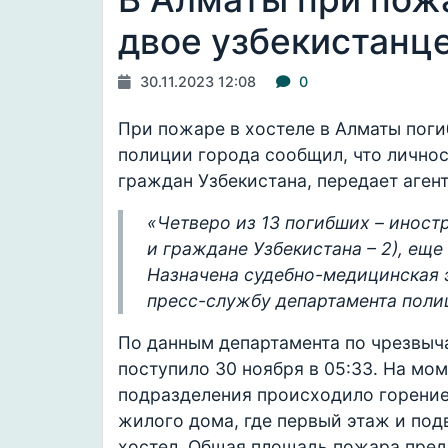
двое узбекистанц
30.11.2023 12:08
0
При пожаре в хостеле в Алматы поги
полиции города сообщил, что личнос
граждан Узбекистана, передает агент
«Четверо из 13 погибших – иност
и граждане Узбекистана – 2), еще
Назначена судебно-медицинская 
пресс-службу департамента поли
По данным департамента по чрезвыч
поступило 30 ноября в 05:33. На мо
подразделения происходило горени
жилого дома, где первый этаж и по
хостел. Общая площадь пожара предв