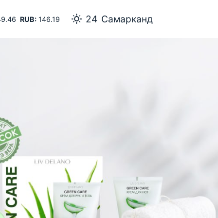
24
Самарканд
9.46
RUB:
146.19