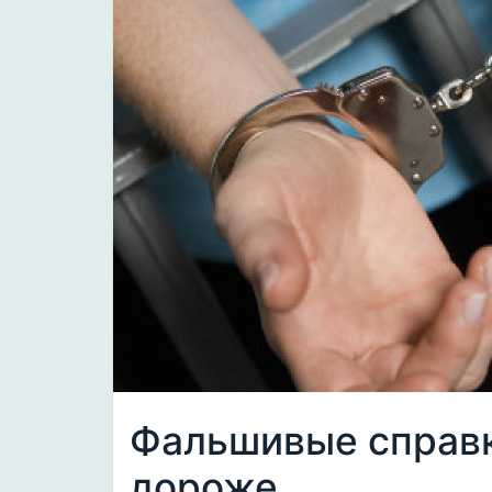
Фальшивые справк
дороже