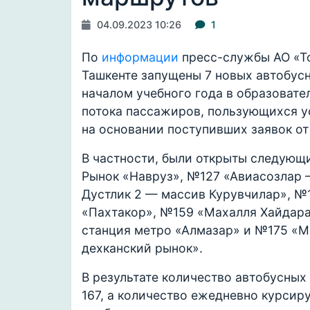
04.09.2023 10:26
1
По
информации
пресс-службы АО «То
Ташкенте запущены 7 новых автобусн
началом учебного года в образоват
потока пассажиров, пользующихся у
на основании поступивших заявок от
В частности, были открыты следующ
Рынок «Навруз», №127 «Авиасозлар
Дустлик 2 — массив Курувчилар», №
«Пахтакор», №159 «Махалля Хайдар
станция метро «Алмазар» и №175 «
дехканский рынок».
В результате количество автобусных
167, а количество ежедневно курсиру