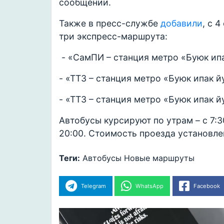
сообщении.
Также в пресс-службе
добавили
, с 
три экспресс-маршрута:
- «СамПИ – станция метро «Буюк ипа
- «ТТЗ – станция метро «Буюк ипак й
- «ТТЗ – станция метро «Буюк ипак йу
Автобусы курсируют по утрам – с 7:30
20:00. Стоимость проезда установлен
Теги:
Автобусы
Новые маршруты
Telegram
WhatsApp
Facebook