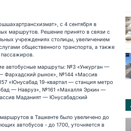
шшахартрансхизмат», с 4 сентября в
ых маршрутов. Решение принято в связи с
ельных учреждениях столицы, увеличением
слугами общественного транспорта, а также
 пассажиров.
ие автобусные маршруты: №3 «Ункурган —
 — Фархадский рынок», №144 «Массив
157 «Юнусабад 19-квартал — станция метро
абад — Навруз», №161 «Махалля Эркин —
Массив Маданият — Юнусабадский
 маршрутов в Ташкенте было увеличено до
ющих автобусов - до 1700, уточняется в