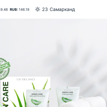
23
Самарканд
9.46
RUB:
146.19