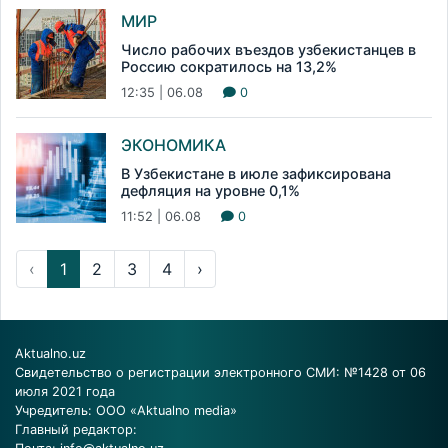
МИР
Число рабочих въездов узбекистанцев в
Россию сократилось на 13,2%
12:35 | 06.08
0
ЭКОНОМИКА
В Узбекистане в июле зафиксирована
дефляция на уровне 0,1%
11:52 | 06.08
0
‹
1
2
3
4
›
Aktualno.uz
Свидетельство о регистрации электронного СМИ: №1428 от 06
июля 2021 года
Учредитель: ООО «Aktualno media»
Главный редактор: