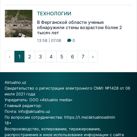
ТЕХНОЛОГИИ
В Ферганской области ученые
обнаружили стены возрастом более 2
тысяч лет
13:58 | 07.08
0
‹
1
2
3
4
5
6
7
›
Aktualno.uz
Свидетельство о регистрации электронного СМИ: №1428 от 06
июля 2021 года
Учредитель: ООО «Aktualno media»
Главный редактор:
Почта:
info@aktualno.uz
По вопросам сотрудничества:
https://t.me/aktualnoadmin
18+
Воспроизводство, копирование, тиражирование,
распространение и иное использование информации с сайта