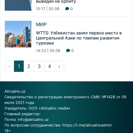
выведен на орбиту
15:17 | 05.08
0
МИР
WTTS: Узбекистан занял первое место в
Центральной Азии по темпам развития
туризма
14:23 | 05.08
0
‹
1
2
3
4
›
Aktualno.uz
Свидетельство о регистрации электронного СМИ: №1428 от 06
июля 2021 года
Учредитель: ООО «Aktualno media»
Главный редактор:
Почта:
info@aktualno.uz
По вопросам сотрудничества:
https://t.me/aktualnoadmin
18+