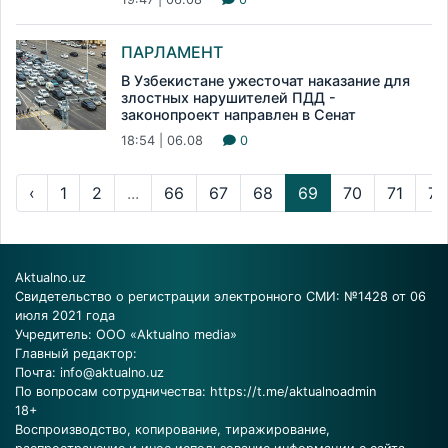
ПАРЛАМЕНТ
В Узбекистане ужесточат наказание для
злостных нарушителей ПДД -
законопроект направлен в Сенат
18:54 | 06.08
0
‹
1
2
...
66
67
68
69
70
71
72
Aktualno.uz
Свидетельство о регистрации электронного СМИ: №1428 от 06
июля 2021 года
Учредитель: ООО «Aktualno media»
Главный редактор:
Почта:
info@aktualno.uz
По вопросам сотрудничества:
https://t.me/aktualnoadmin
18+
Воспроизводство, копирование, тиражирование,