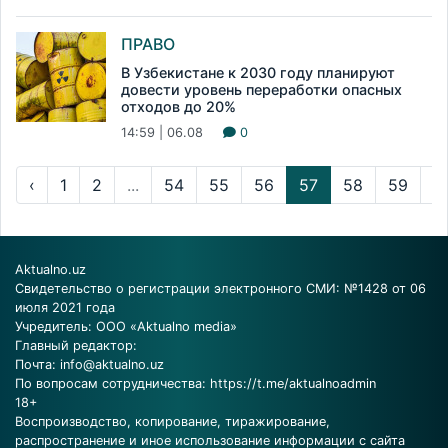
ПРАВО
В Узбекистане к 2030 году планируют
довести уровень переработки опасных
отходов до 20%
14:59 | 06.08
0
‹
1
2
...
54
55
56
57
58
59
6
Aktualno.uz
Свидетельство о регистрации электронного СМИ: №1428 от 06
июля 2021 года
Учредитель: ООО «Aktualno media»
Главный редактор:
Почта:
info@aktualno.uz
По вопросам сотрудничества:
https://t.me/aktualnoadmin
18+
Воспроизводство, копирование, тиражирование,
распространение и иное использование информации с сайта